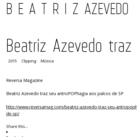
B E A T R I Z AZEVEDO
Beatriz Azevedo traz
2015
Clipping
Música
Reversa Magazine
Beatriz Azevedo traz seu antroPOPhagia aos palcos de SP
http://www.reversamag.com/beatriz-azevedo-traz-seu-antropop
de-sp/
Share this...