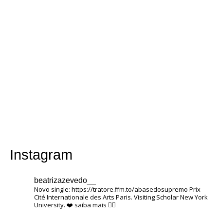
Instagram
beatrizazevedo__
Novo single: https://tratore.ffm.to/abasedosupremo
Prix ​​
Cité Internationale des Arts Paris.
Visiting Scholar New York
University.
❤️
saiba mais 👇🏽