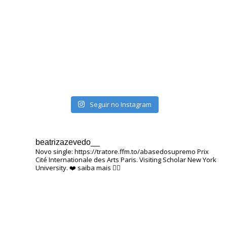
Seguir no Instagram
beatrizazevedo__
Novo single: https://tratore.ffm.to/abasedosupremo
Prix ​​
Cité Internationale des Arts Paris.
Visiting Scholar New York
University.
❤️
saiba mais 👇🏽