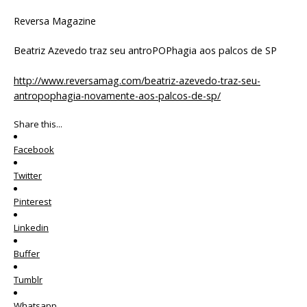
Reversa Magazine
Beatriz Azevedo traz seu antroPOPhagia aos palcos de SP
http://www.reversamag.com/beatriz-azevedo-traz-seu-
antropophagia-novamente-aos-palcos-de-sp/
Share this...
Facebook
Twitter
Pinterest
Linkedin
Buffer
Tumblr
Whatsapp