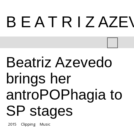
B E A T R I Z AZ
Beatriz Azevedo
brings her
antroPOPhagia to
SP stages
2015
Clipping
Music