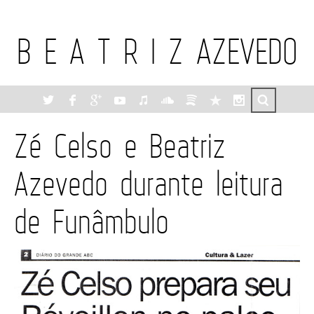
B E A T R I Z AZEVEDO
Zé Celso e Beatriz
Azevedo durante leitura
de Funâmbulo