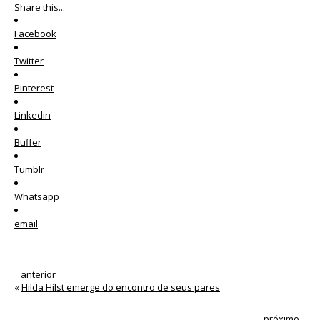
Share this...
Facebook
Twitter
Pinterest
Linkedin
Buffer
Tumblr
Whatsapp
email
anterior
«
Hilda Hilst emerge do encontro de seus pares
próximo