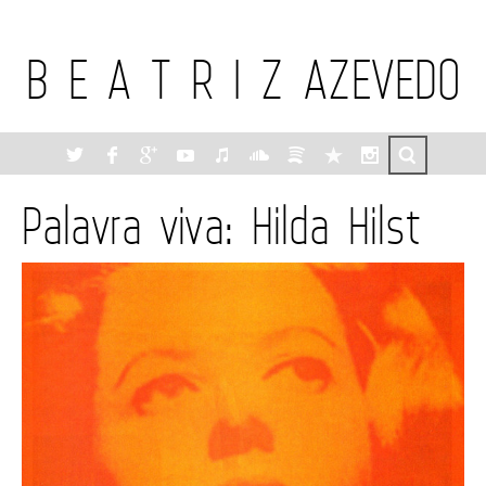
B E A T R I Z AZEVEDO
Palavra viva: Hilda Hilst