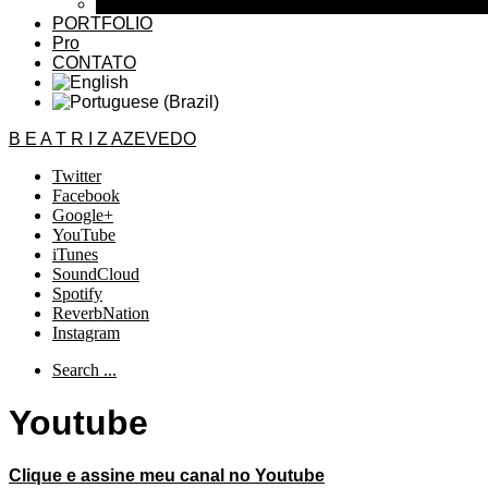
TV Interviews
PORTFOLIO
Pro
CONTATO
B E A T R I Z AZEVEDO
Twitter
Facebook
Google+
YouTube
iTunes
SoundCloud
Spotify
ReverbNation
Instagram
Search ...
Youtube
Clique e assine meu canal no Youtube