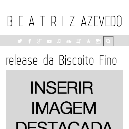
B E A T R I Z AZEVEDO
release da Biscoito Fino