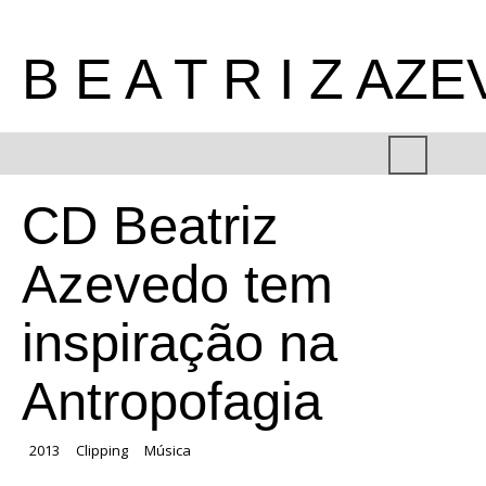
B E A T R I Z AZ
CD Beatriz
Azevedo tem
inspiração na
Antropofagia
2013
Clipping
Música