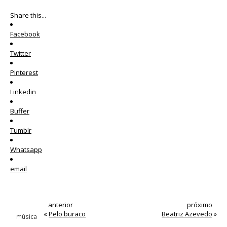
Share this...
Facebook
Twitter
Pinterest
Linkedin
Buffer
Tumblr
Whatsapp
email
Tags
anterior
próximo
«
Pelo buraco
Beatriz Azevedo
»
música