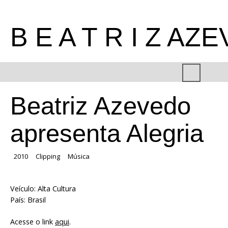
B E A T R I Z AZ
Beatriz Azevedo
apresenta Alegria
2010
Clipping
Música
Veículo: Alta Cultura
País: Brasil
Acesse o link
aqui
.