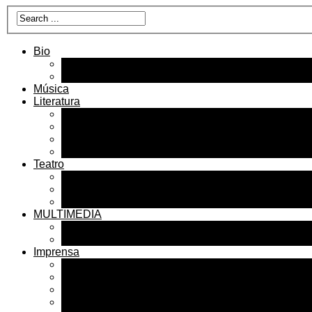
Bio
Beatriz Azevedo
Bárbaros Tecnizados
Música
Literatura
Livros
Imprensa Literatura
Livros, Leituras, Curadorias
Poemas Traduções Leituras
Teatro
Peças
Espetáculos
Imprensa Teatro
MULTIMEDIA
Fotos
Videos
Imprensa
Destaques
Críticas
Críticas sobre os livros
Clipping