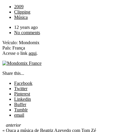
2009
Clipping
Música
12 years ago
No comments
Veículo: Mondomix
País: França
Acesse o link
aqui
.
Share this...
Facebook
Twitter
Pinterest
Linkedin
Buffer
Tumblr
email
anterior
«
Ouça a música de Beatriz Azevedo com Tom Zé