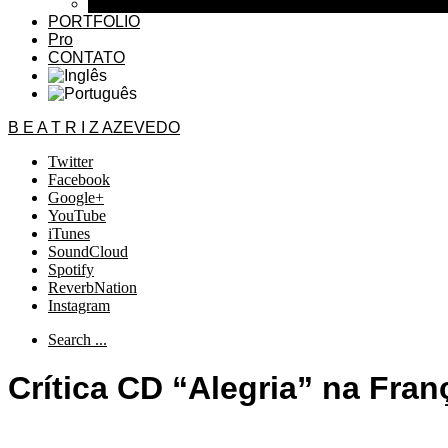
Entrevistas TV
PORTFOLIO
Pro
CONTATO
B E A T R I Z AZEVEDO
Twitter
Facebook
Google+
YouTube
iTunes
SoundCloud
Spotify
ReverbNation
Instagram
Search ...
Crítica CD “Alegria” na Fran