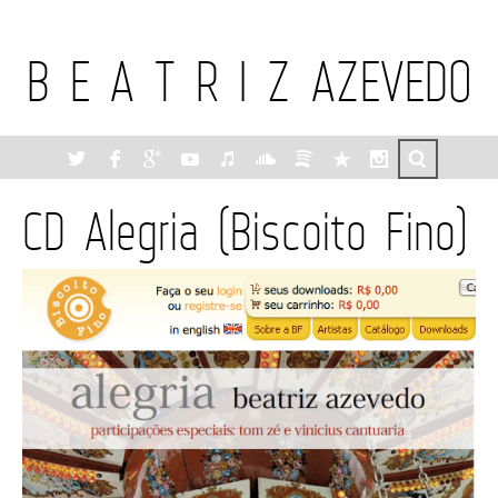
B E A T R I Z AZEVEDO
CD Alegria (Biscoito Fino)