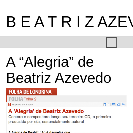
B E A T R I Z AZ
A “Alegria” de
Beatriz Azevedo