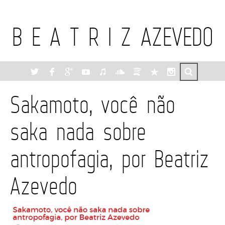
B E A T R I Z AZEVEDO
Sakamoto, você não
saka nada sobre
antropofagia, por Beatriz
Azevedo