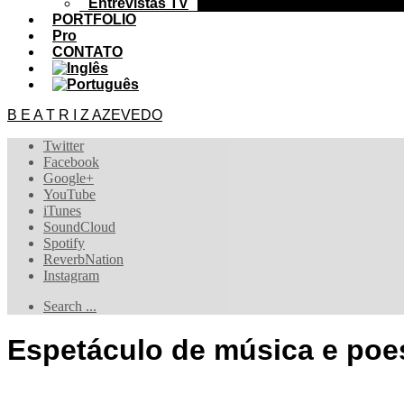
Entrevistas TV
PORTFOLIO
Pro
CONTATO
B E A T R I Z AZEVEDO
Twitter
Facebook
Google+
YouTube
iTunes
SoundCloud
Spotify
ReverbNation
Instagram
Search ...
Espetáculo de música e po