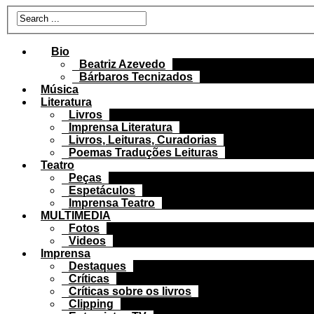
Bio
Beatriz Azevedo
Bárbaros Tecnizados
Música
Literatura
Livros
Imprensa Literatura
Livros, Leituras, Curadorias
Poemas Traduções Leituras
Teatro
Peças
Espetáculos
Imprensa Teatro
MULTIMEDIA
Fotos
Videos
Imprensa
Destaques
Críticas
Críticas sobre os livros
Clipping