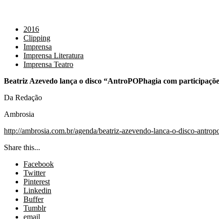
2016
Clipping
Imprensa
Imprensa Literatura
Imprensa Teatro
Beatriz Azevedo lança o disco “AntroPOPhagia com participaçõ
Da Redação
Ambrosia
http://ambrosia.com.br/agenda/beatriz-azevendo-lanca-o-disco-antro
Share this...
Facebook
Twitter
Pinterest
Linkedin
Buffer
Tumblr
email