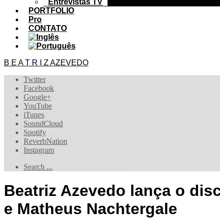
Entrevistas TV
PORTFOLIO
Pro
CONTATO
B E A T R I Z AZEVEDO
Twitter
Facebook
Google+
YouTube
iTunes
SoundCloud
Spotify
ReverbNation
Instagram
Search ...
Beatriz Azevedo lança o di
e Matheus Nachtergale