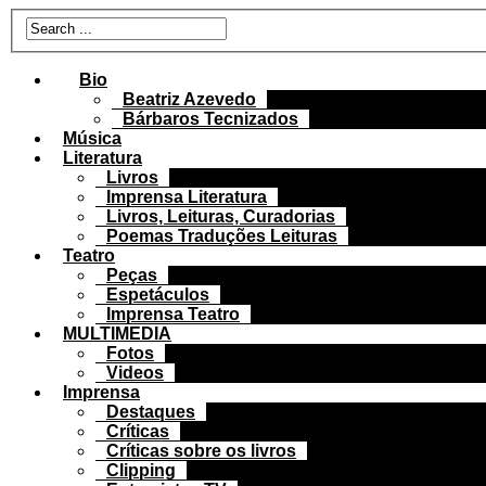
Bio
Beatriz Azevedo
Bárbaros Tecnizados
Música
Literatura
Livros
Imprensa Literatura
Livros, Leituras, Curadorias
Poemas Traduções Leituras
Teatro
Peças
Espetáculos
Imprensa Teatro
MULTIMEDIA
Fotos
Videos
Imprensa
Destaques
Críticas
Críticas sobre os livros
Clipping