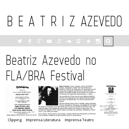
B E A T R I Z AZEVEDO
Beatriz Azevedo no
FLA/BRA Festival
Clipping
Imprensa Literatura
Imprensa Teatro