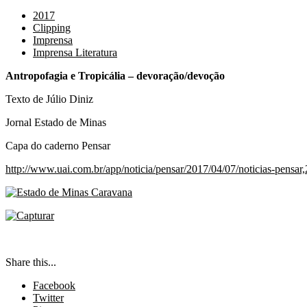
2017
Clipping
Imprensa
Imprensa Literatura
Antropofagia e Tropicália – devoração/devoção
Texto de Júlio Diniz
Jornal Estado de Minas
Capa do caderno Pensar
http://www.uai.com.br/app/noticia/pensar/2017/04/07/noticias-pensar
Share this...
Facebook
Twitter