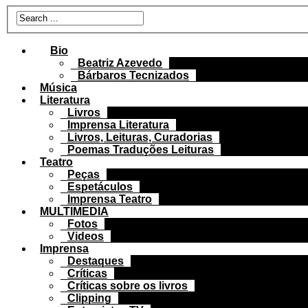
Bio
Beatriz Azevedo
Bárbaros Tecnizados
Música
Literatura
Livros
Imprensa Literatura
Livros, Leituras, Curadorias
Poemas Traduções Leituras
Teatro
Peças
Espetáculos
Imprensa Teatro
MULTIMEDIA
Fotos
Videos
Imprensa
Destaques
Críticas
Críticas sobre os livros
Clipping