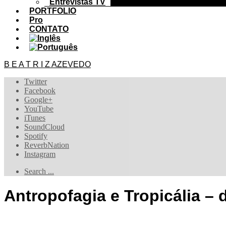
Entrevistas TV
PORTFOLIO
Pro
CONTATO
B E A T R I Z AZEVEDO
Twitter
Facebook
Google+
YouTube
iTunes
SoundCloud
Spotify
ReverbNation
Instagram
Search ...
Antropofagia e Tropicália –