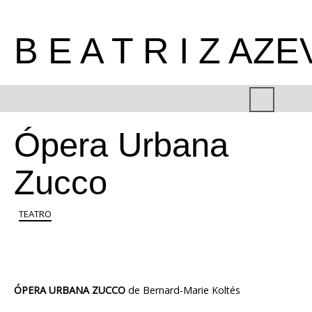
B E A T R I Z AZ
Ópera Urbana
Zucco
TEATRO
ÓPERA URBANA ZUCCO
de Bernard-Marie Koltés