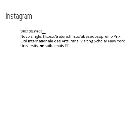
Instagram
beatrizazevedo__
Novo single: https://tratore.ffm.to/abasedosupremo
Prix ​​
Cité Internationale des Arts Paris.
Visiting Scholar New York
University.
❤️
saiba mais 👇🏽