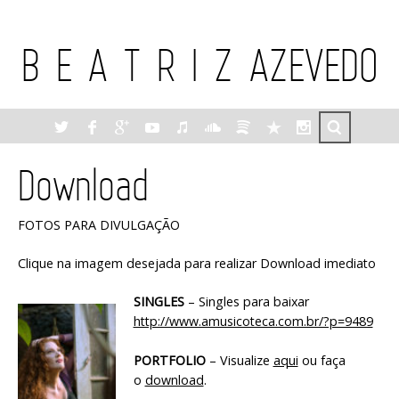
B E A T R I Z AZEVEDO
Download
FOTOS PARA DIVULGAÇÃO
Clique na imagem desejada para realizar Download imediato
SINGLES
– Singles para baixar
http://www.amusicoteca.com.br/?p=9489
PORTFOLIO
– Visualize
aqui
ou faça
o
download
.