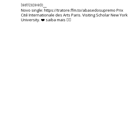
beatrizazevedo__
Novo single: https://tratore.ffm.to/abasedosupremo
Prix ​​
Cité Internationale des Arts Paris.
Visiting Scholar New York
University.
❤️
saiba mais 👇🏽