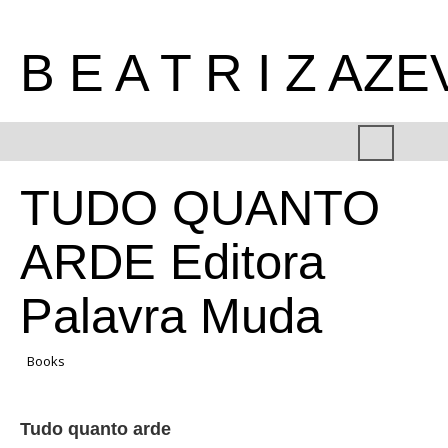
B E A T R I Z AZ
TUDO QUANTO
ARDE Editora
Palavra Muda
Books
Tudo quanto arde