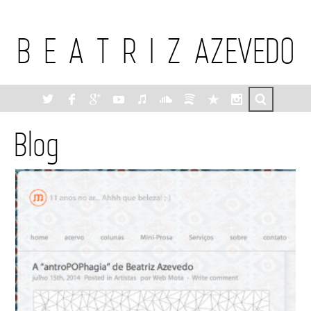
B E A T R I Z AZEVEDO
Blog