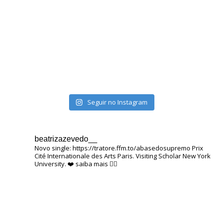
Seguir no Instagram
beatrizazevedo__
Novo single: https://tratore.ffm.to/abasedosupremo
Prix ​​
Cité Internationale des Arts Paris.
Visiting Scholar New York
University.
❤️
saiba mais 👇🏽