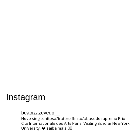
Instagram
beatrizazevedo__
Novo single: https://tratore.ffm.to/abasedosupremo
Prix ​​
Cité Internationale des Arts Paris.
Visiting Scholar New York
University.
❤️
saiba mais 👇🏽