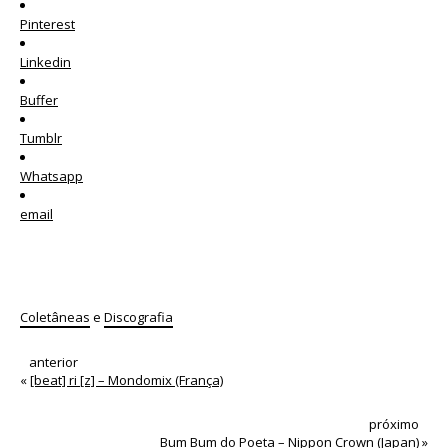
Pinterest
Linkedin
Buffer
Tumblr
Whatsapp
email
Coletâneas
e
Discografia
anterior
«
[beat] ri [z] – Mondomix (França)
próximo
Bum Bum do Poeta – Nippon Crown (Japan)
»