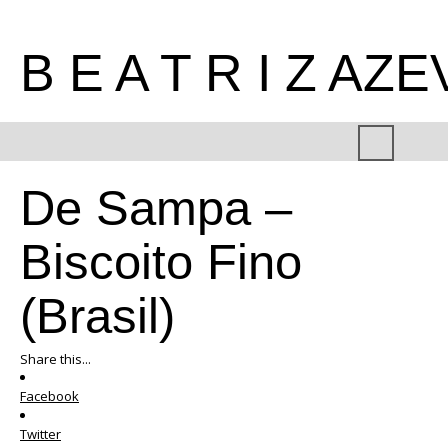
B E A T R I Z AZ
De Sampa –
Biscoito Fino
(Brasil)
Share this...
Facebook
Twitter