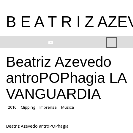
B E A T R I Z AZ
Beatriz Azevedo
antroPOPhagia LA
VANGUARDIA
2016
Clipping
Imprensa
Música
Beatriz Azevedo antroPOPhagia