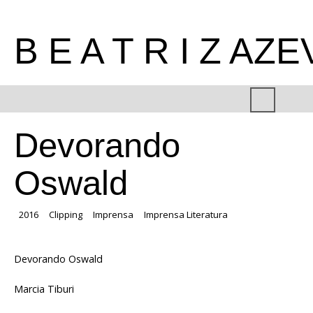
B E A T R I Z AZ
Devorando
Oswald
2016
Clipping
Imprensa
Imprensa Literatura
Devorando Oswald
Marcia Tiburi