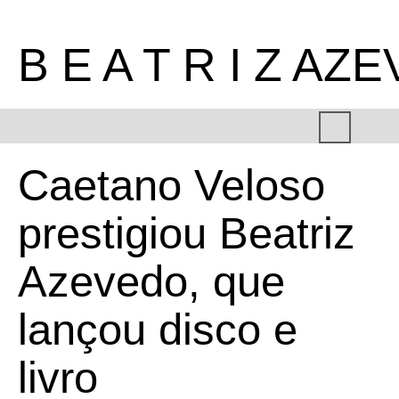
B E A T R I Z AZ
Caetano Veloso
prestigiou Beatriz
Azevedo, que
lançou disco e
livro