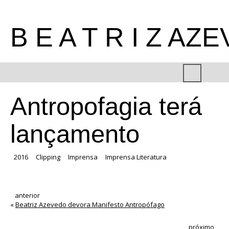
B E A T R I Z AZ
Antropofagia terá
lançamento
2016
Clipping
Imprensa
Imprensa Literatura
anterior
«
Beatriz Azevedo devora Manifesto Antropófago
próximo